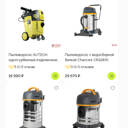
Пылеводосос AUTECH
Пылеводосос с водосборной
однотурбинный,подключение
балкой Chancee CRS2870
электроинструмента 1600
5.0
/2 отзыва
0.0
/0 отзывов
Вт., 30л.
16 990 ₽
29 670 ₽