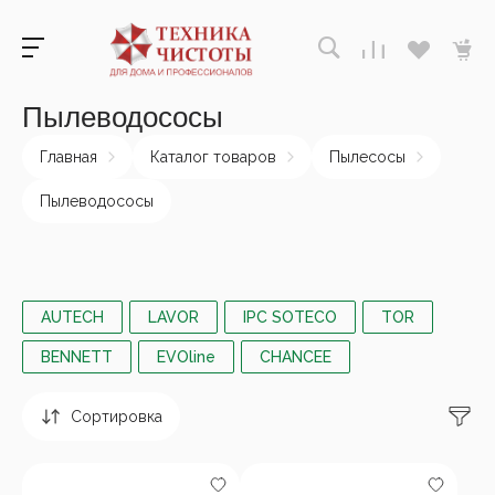
Пылеводососы
Главная
Каталог товаров
Пылесосы
Пылеводососы
AUTECH
LAVOR
IPC SOTECO
TOR
BENNETT
EVOline
CHANCEE
Сортировка