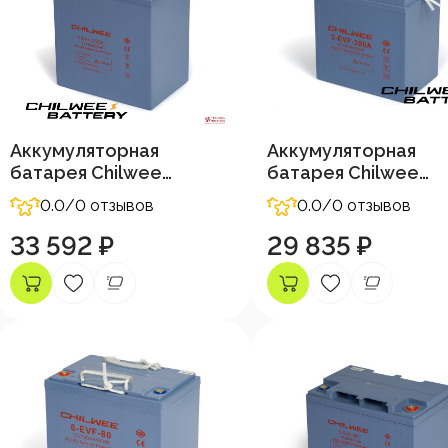
Аккумуляторная
Аккумуляторная
батарея Chilwee
батарея Chilwee
8В-160А/Ч (С5)
6В-226А/Ч (С5)
0.0
/0 отзывов
0.0
/0 отзывов
33 592 ₽
29 835 ₽