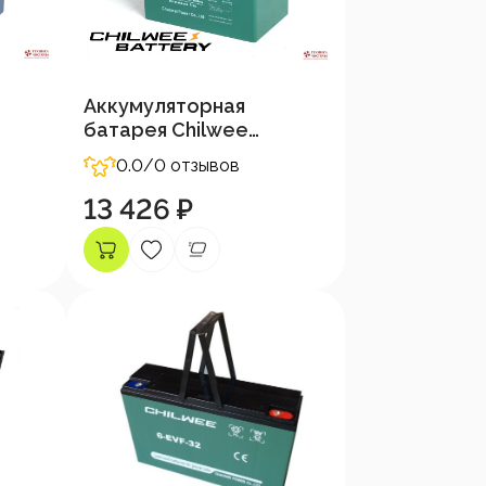
Аккумуляторная
батарея Chilwee
12В-54А/Ч (С5)
0.0
/0 отзывов
13 426 ₽