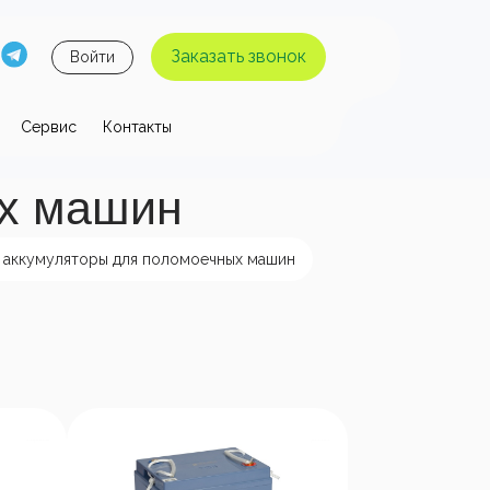
Заказать звонок
Войти
Сервис
Контакты
 давления
ых машин
ы высокого
Аппараты высокого
я без
давления с
 аккумуляторы для поломоечных машин
 воды
нагревом воды