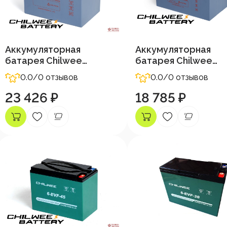
Аккумуляторная
Аккумуляторная
батарея Chilwee
батарея Chilwee
12В-90А/Ч (С5)
12В-66А/Ч (С5)
0.0
/0 отзывов
0.0
/0 отзывов
23 426 ₽
18 785 ₽