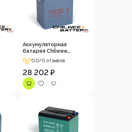
Аккумуляторная
батарея Chilwee
6В-200А/Ч (С5)
0.0
/0 отзывов
28 202 ₽