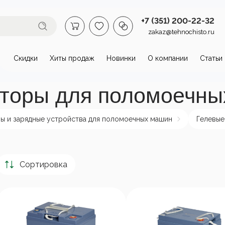
+7 (351) 200-22-32
zakaz@tehnochisto.ru
Скидки
Хиты продаж
Новинки
О компании
Статьи
втомойки и аппараты высокого
яторы для поломоечн
омойки бытовые
Автономные
Аппарат
аппараты высокого
давлени
ы и зарядные устройства для поломоечных машин
Гелевые
давления
нагрева
пы и
Стационарные
Сортировка
ктродвигатели
аппараты высокого
давления