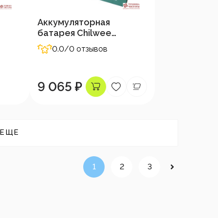
Аккумуляторная
батарея Chilwee
12В-34А/Ч (С5)
0.0
/0 отзывов
9 065 ₽
 ЕЩЕ
1
2
3