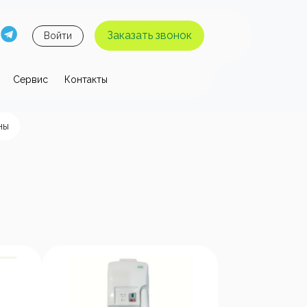
Заказать звонок
Войти
Сервис
Контакты
 давления
ны
ы высокого
Аппараты высокого
я без
давления с
 воды
нагревом воды