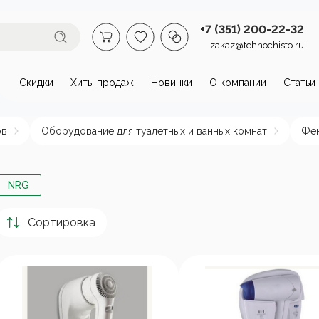
+7 (351) 200-22-32
zakaz@tehnochisto.ru
Скидки
Хиты продаж
Новинки
О компании
Статьи
втомойки и аппараты высокого
ов
Оборудование для туалетных и ванных комнат
Фе
омойки бытовые
Автономные
Аппарат
аппараты высокого
давлени
давления
нагрева
NRG
пы и
Стационарные
Сортировка
ктродвигатели
аппараты высокого
давления