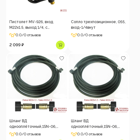
Пистолет MV-926, вход
Сопло трехпозиционное, 055,
M22x1.5, выход 1/4, с
вход-1/4внут
вращением
0.0
/0 отзывов
0.0
/0 отзывов
2 099 ₽
Шланг ВД
Шланг ВД
однооплёточный,1SN-06,
однооплёточный,1SN-06,
гайка-гайка, 5m, 225bar
гайка-гайка, 4 m, 225 bar
0.0
/0 отзывов
0.0
/0 отзывов