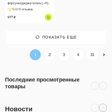
форсункодержателем,L=70
см,1/4 внеш, оцинк.сталь
0.0
/0 отзывов
977 ₽
ПОКАЗАТЬ ЕЩЕ
1
2
3
4
31
Последние просмотренные
товары
Новости