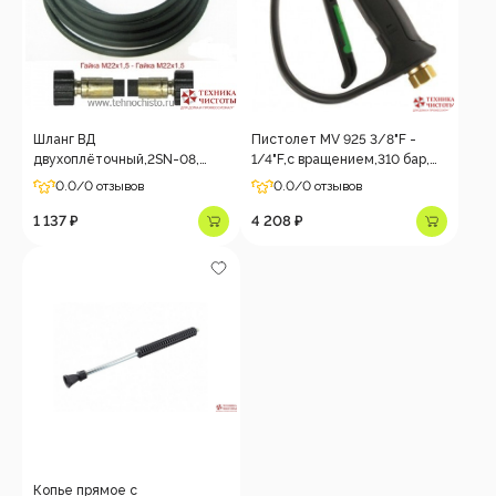
Шланг ВД
Пистолет MV 925 3/8"F -
двухоплёточный,2SN-08,
1/4"F,с вращением,310 бар,
гайка-гайка, 3m, 350bar
30 л/мин, текущий при
0.0
/0 отзывов
0.0
/0 отзывов
низком давлении
1 137 ₽
4 208 ₽
Копье прямое с