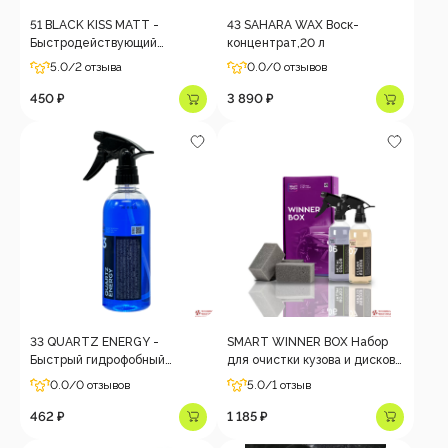
51 BLACK KISS MATT -
43 SAHARA WAX Воск-
Быстродействующий
концентрат,20 л
матовый чернитель шин
5.0
/2 отзыва
0.0
/0 отзывов
автомобиля, 0,5 л
450 ₽
3 890 ₽
33 QUARTZ ENERGY -
SMART WINNER BOX Набор
Быстрый гидрофобный
для очистки кузова и дисков
состав, 0,5 л
от сложных загрязнений
0.0
/0 отзывов
5.0
/1 отзыв
462 ₽
1 185 ₽