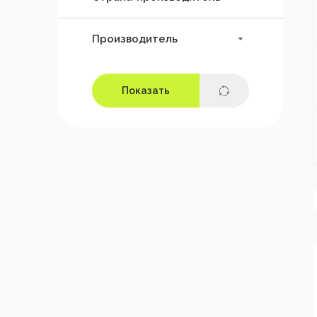
Парогенераторы
Производитель
Компрессоры
Оборудование для
автомоек
Дозатроны
Автохимия и
автокосметика
Детейлинг
Уборочный инвентарь
Химия для клининга
Протирочные
материалы,щетки,губки