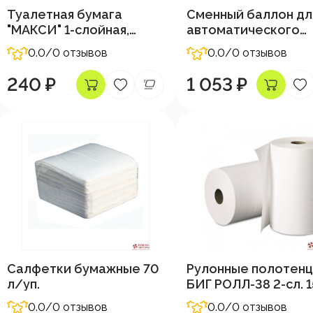
Туалетная бумага
Сменный баллон дл
"МАКСИ" 1-слойная,
автоматического
480м
освежителя Discov
0.0
/0 отзывов
0.0
/0 отзывов
240 ₽
1 053 ₽
Салфетки бумажные 70
Рулонные полотен
л/уп.
БИГ РОЛЛ-38 2-сл. 
0.0
/0 отзывов
0.0
/0 отзывов