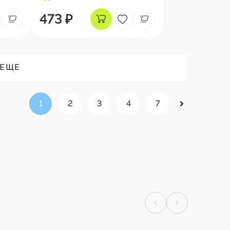
473 ₽
 ЕЩЕ
1
2
3
4
7