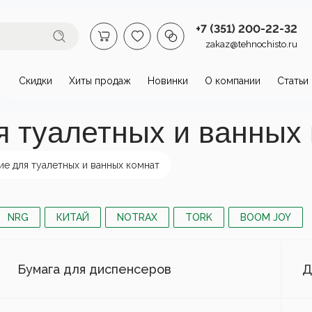
+7 (351) 200-22-32
zakaz@tehnochisto.ru
Скидки
Хиты продаж
Новинки
О компании
Статьи
втомойки и аппараты высокого
 туалетных и ванных
омойки бытовые
Автономные
Аппарат
аппараты высокого
давлени
е для туалетных и ванных комнат
давления
нагрева
пы и
Стационарные
NRG
КИТАЙ
NOTRAX
TORK
BOOM JOY
ктродвигатели
аппараты высокого
давления
Бумага для диспенсеров
Д