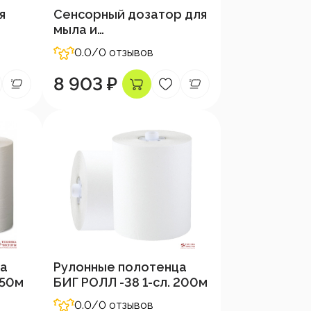
я
Сенсорный дозатор для
мыла и
er
дезинфицирующих
0.0
/0 отзывов
средств NRG, металл
8 903 ₽
ца
Рулонные полотенца
150м
БИГ РОЛЛ -38 1-сл. 200м
0.0
/0 отзывов