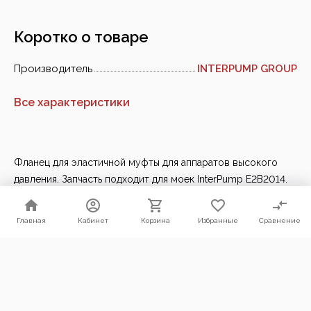
Коротко о товаре
Производитель
INTERPUMP GROUP
Все характеристики
Фланец для эластичной муфты для аппаратов высокого
давления. Запчасть подходит для моек InterPump E2B2014.
Фланец для соединения помп с двигателями 100 и 112
стандарта. Профессиональная серия IPG (Италия).
Главная
Главная
Кабинет
Кабинет
Корзина
Корзина
Избранные
Избранные
Сравнение
Сравнение
Мы используем файлы cookie. Продолжая пользоваться нашим
сайтом, Вы соглашаетесь с условиями их использования.
Согласен
Ранее вы смотрели