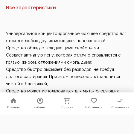
Все характеристики
Универсальное концентрированное моющее средство для
стекол и любых других моющихся поверхностей.
Средство обладает следующими свойствами:
Создает активную пену, которая отлично справляется с
грязью, жиром, отложениями смога, дыма;
Средство быстро высыхает без разводов, не требуя
долгого растирания. При этом поверхность становится
чистой и блестящей;
Средство может использоваться для мытья следующих
поверхностей: автомобильное и бытовое стекло, фары,
пластиковые поверхности, жидкокристаллические дисплеи
Главная
Главная
Кабинет
Кабинет
Корзина
Корзина
Избранные
Избранные
Сравнение
Сравнение
и любые другие моющиеся поверхности;
Мы используем файлы cookie. Продолжая пользоваться нашим
Так же доступно в триггере в виде готового раствора.
сайтом, Вы соглашаетесь с условиями их использования.
Способ применения стеклоочистителя:
Согласен