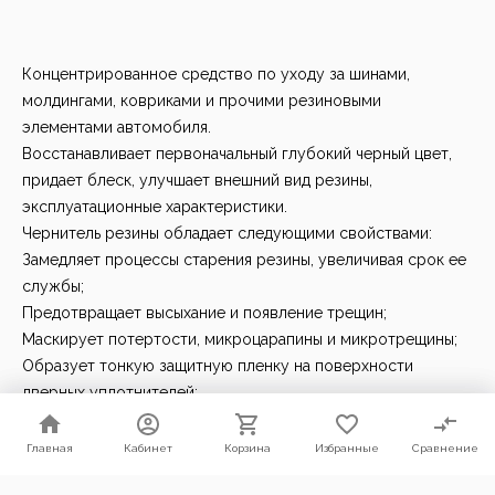
Концентрированное средство по уходу за шинами,
молдингами, ковриками и прочими резиновыми
элементами автомобиля.
Восстанавливает первоначальный глубокий черный цвет,
придает блеск, улучшает внешний вид резины,
эксплуатационные характеристики.
Чернитель резины обладает следующими свойствами:
Замедляет процессы старения резины, увеличивая срок ее
службы;
Предотвращает высыхание и появление трещин;
Маскирует потертости, микроцарапины и микротрещины;
Образует тонкую защитную пленку на поверхности
дверных уплотнителей;
Так же доступно в триггере в виде готового раствора.
Придает антистатический эффект покрышкам
Главная
Главная
Кабинет
Кабинет
Корзина
Корзина
Избранные
Избранные
Сравнение
Сравнение
Резина выглядит как новая!!
Мы используем файлы cookie. Продолжая пользоваться нашим