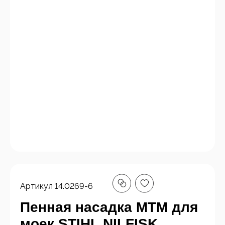
Артикул
14.0269-6
Пенная насадка MTM для
моек STIHL,NILFISK