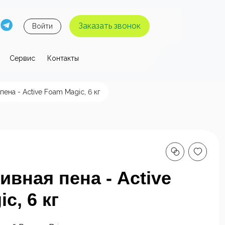
Заказать звонок
Войти
Сервис
Контакты
 давления
пена - Active Foam Magic, 6 кг
ы высокого
Аппараты высокого
я без
давления с
 воды
нагревом воды
ивная пена - Active
c, 6 кг