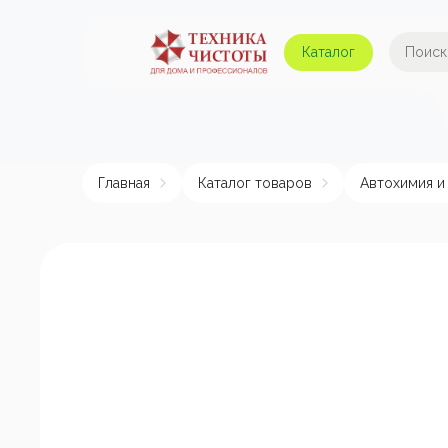
Каталог
Автомойки и аппараты
А
высокого давления
Главная
Каталог товаров
Автохимия и
Поломоечные машины
Авт
Пылесосы
Пенные насадки и
пеногенераторы
Пом
эле
Подметальные машины
Аппараты для
химчистки