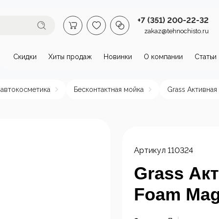
+7 (351) 200-22-32
zakaz@tehnochisto.ru
Скидки
Хиты продаж
Новинки
О компании
Статьи
втомойки и аппараты высокого
 автокосметика
Бесконтактная мойка
Grass Активная 
омойки бытовые
Автономные
Аппарат
аппараты высокого
давлени
давления
нагрева
Артикул
110324
пы и
Стационарные
ктродвигатели
аппараты высокого
Grass Акт
давления
Foam Magi