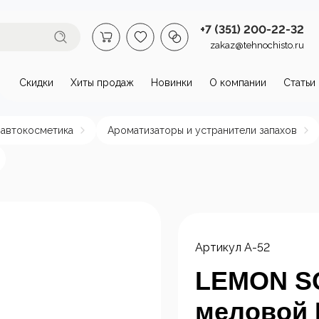
+7 (351) 200-22-32
zakaz@tehnochisto.ru
Скидки
Хиты продаж
Новинки
О компании
Статьи
втомойки и аппараты высокого
 автокосметика
Ароматизаторы и устранители запахов
омойки бытовые
Автономные
Аппарат
аппараты высокого
давлени
давления
нагрева
пы и
Стационарные
ктродвигатели
аппараты высокого
Артикул
А-52
давления
LEMON S
меловой