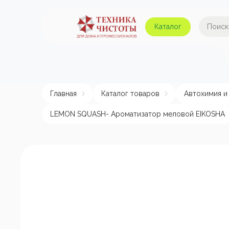
Каталог
Автомойки и аппараты
А
высокого давления
Главная
Каталог товаров
Автохимия и
Поломоечные машины
Авт
LEMON SQUASH- Ароматизатор меловой EIKOSHA
Пылесосы
Пенные насадки и
пеногенераторы
Пом
эле
Подметальные машины
Аппараты для
химчистки