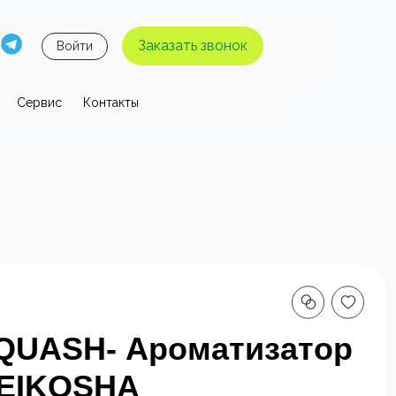
Заказать звонок
Войти
Сервис
Контакты
 давления
ы высокого
Аппараты высокого
я без
давления с
 воды
нагревом воды
QUASH- Ароматизатор
 EIKOSHA