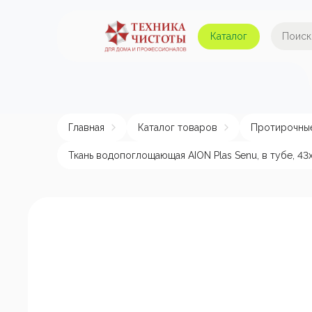
Каталог
Автомойки и аппараты
А
высокого давления
Главная
Каталог товаров
Протирочные
Поломоечные машины
Авт
Ткань водопоглощающая AION Plas Senu, в тубе, 43
Пылесосы
Пенные насадки и
пеногенераторы
Пом
эле
Подметальные машины
Аппараты для
химчистки