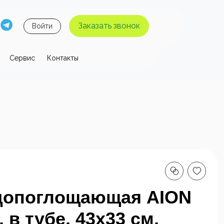
Заказать звонок
Войти
Сервис
Контакты
 давления
ы высокого
Аппараты высокого
я без
давления с
 воды
нагревом воды
допоглощающая AION
, в тубе, 43х33 см,