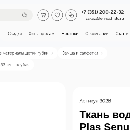
+7 (351) 200-22-32
zakaz@tehnochisto.ru
Скидки
Хиты продаж
Новинки
О компании
Статьи
втомойки и аппараты высокого
 материалы,щетки,губки
Замша и салфетки
омойки бытовые
Автономные
Аппарат
х33 см, голубая
аппараты высокого
давлени
давления
нагрева
пы и
Стационарные
ктродвигатели
аппараты высокого
Артикул
302B
давления
Ткань во
Plas Senu