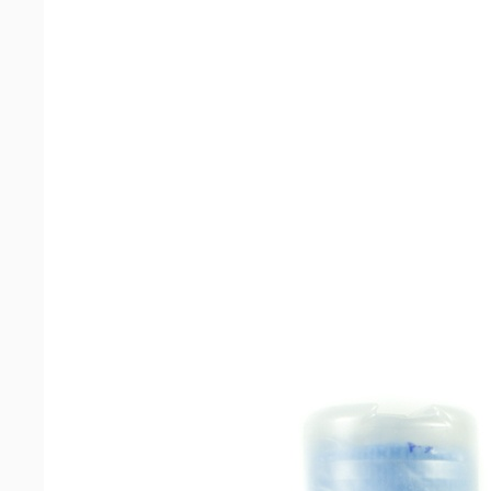
Распылители и
триггеры
Машинки для чистки
обуви и аппараты для
бахил
Грязезащитные и
противоскользящие
покрытия
Оборудование для
туалетных и ванных
комнат
Оборудование для
пищевой
промышленности
Аккумуляторы и
зарядные устройства
для поломоечных