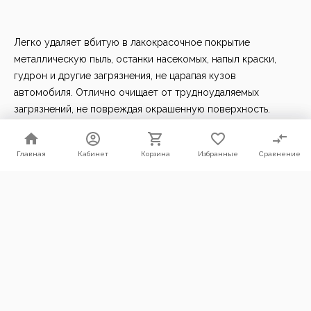
Легко удаляет вбитую в лакокрасочное покрытие
металлическую пыль, останки насекомых, напыл краски,
гудрон и другие загрязнения, не царапая кузов
автомобиля. Отлично очищает от трудноудаляемых
загрязнений, не повреждая окрашенную поверхность.
Использование глины является неотъемлемым этапом
Главная
Главная
Кабинет
Кабинет
Корзина
Корзина
Избранные
Избранные
Сравнение
Сравнение
предварительной подготовки поверхности автомобиля к
абразивной или защитной полировке кузова.
Мы используем файлы cookie. Продолжая пользоваться нашим
сайтом, Вы соглашаетесь с условиями их использования.
Согласен
Отлично очищает от трудноудаляемых загрязнений
Для белого ЛКП содержит более крупный абразив, для
темного — более мелкий
Предназначена для предварительной подготовки кузова к
абразивной или защитной полировке
Экономичная упаковка