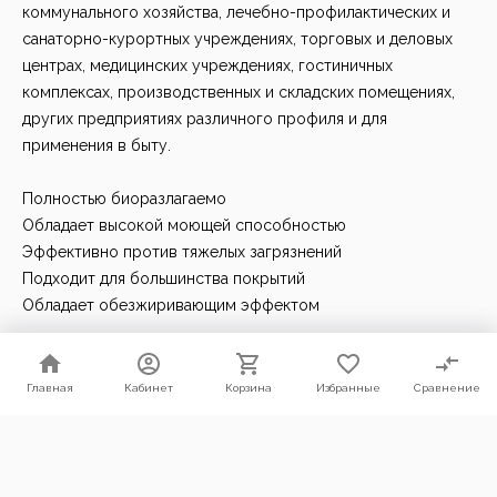
коммунального хозяйства, лечебно-профилактических и
санаторно-курортных учреждениях, торговых и деловых
центрах, медицинских учреждениях, гостиничных
комплексах, производственных и складских помещениях,
других предприятиях различного профиля и для
применения в быту.
Полностью биоразлагаемо
Обладает высокой моющей способностью
Эффективно против тяжелых загрязнений
Подходит для большинства покрытий
Обладает обезжиривающим эффектом
Применение
Перед применением взболтать.
Главная
Главная
Кабинет
Кабинет
Корзина
Корзина
Избранные
Избранные
Сравнение
Сравнение
До начала использования проверьте совместимость
Мы используем файлы cookie. Продолжая пользоваться нашим
средства с поверхностью на незаметном участке.
сайтом, Вы соглашаетесь с условиями их использования.
В зависимости от сложности загрязнения и типа
Согласен
загрязненной поверхности средство может