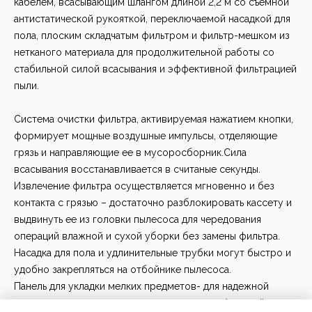
кабелем, всасывающим шлангом длиной 2,2 м со съемной
антистатической рукояткой, переключаемой насадкой для
пола, плоским складчатым фильтром и фильтр-мешком из
нетканого материала для продолжительной работы со
стабильной силой всасывания и эффективной фильтрацией
пыли.
Система очистки фильтра, активируемая нажатием кнопки,
формирует мощные воздушные импульсы, отделяющие
грязь и направляющие ее в мусоросборник.Сила
всасывания восстанавливается в считаные секунды.
Извлечение фильтра осуществляется мгновенно и без
контакта с грязью – достаточно разблокировать кассету и
выдвинуть ее из головки пылесоса для чередования
операций влажной и сухой уборки без замены фильтра.
Насадка для пола и удлинительные трубки могут быстро и
удобно закрепляться на отбойнике пылесоса.
Панель для укладки мелких предметов- для надежной
укладки инструментов и мелких предметов (гвоздей,