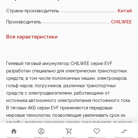
Страна-производитель
Китай
Производитель
CHILWEE
Все характеристики
Гелевый тяговый аккумулятор CHILWEE серии EVF
разработан специально для электрических транспортных
средств, в том числе поломоечных машин, электрокаров,
гольф-каров, погрузчиков, различных транспортных
средств с электродвигателями, работающими от
источника автономного электропитания постоянного тока.
В тяговых АКБ серии EVF применяются передовые
мировые технологии, позволяющие увеличивать срок их
службы, диапазон токового заряда, гарантировать высокую
надежность, безопасность и экологичность.
Главная
Главная
Кабинет
Кабинет
Корзина
Корзина
Избранные
Избранные
Сравнение
Сравнение