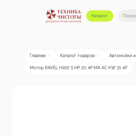
Каталог
Автомойки и аппараты
А
высокого давления
Главная
Каталог товаров
Автомойки и
Поломоечные машины
Авт
Мотор RAVEL H160 S HP 20 4P MA AC KW 15 4P
Пылесосы
Пенные насадки и
пеногенераторы
Пом
эле
Подметальные машины
Аппараты для
химчистки