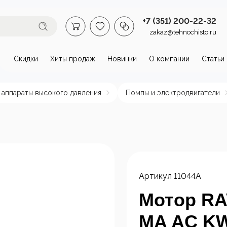
+7 (351) 200-22-32
zakaz@tehnochisto.ru
Скидки
Хиты продаж
Новинки
О компании
Статьи
втомойки и аппараты высокого
 аппараты высокого давления
Помпы и электродвигатели
омойки бытовые
Автономные
Аппарат
аппараты высокого
давлени
давления
нагрева
пы и
Стационарные
ктродвигатели
аппараты высокого
Артикул
11044A
давления
Мотор RA
MA AC KW