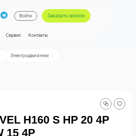
Заказать звонок
Войти
Сервис
Контакты
 давления
Электродвигатели
ы высокого
Аппараты высокого
я без
давления с
 воды
нагревом воды
VEL H160 S HP 20 4P
 15 4P