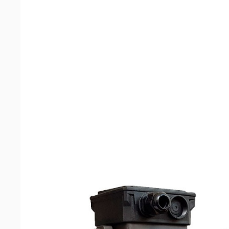
Распылители и
триггеры
Машинки для чистки
обуви и аппараты для
бахил
Грязезащитные и
противоскользящие
покрытия
Оборудование для
туалетных и ванных
комнат
Оборудование для
пищевой
промышленности
Аккумуляторы и
зарядные устройства
для поломоечных