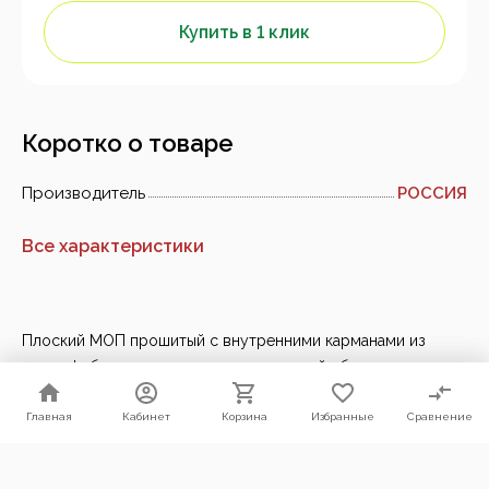
Купить в 1 клик
Коротко о товаре
Производитель
РОССИЯ
Все характеристики
Плоский МОП прошитый с внутренними карманами из
микрофибры, предназначен для влажной уборки
помещений в течение дня.
Главная
Главная
Кабинет
Кабинет
Корзина
Корзина
Избранные
Избранные
Сравнение
Сравнение
Обладает большой впитывающей способностью.
Используется с флаундером арт.4080040.
Мы используем файлы cookie. Продолжая пользоваться нашим
сайтом, Вы соглашаетесь с условиями их использования.