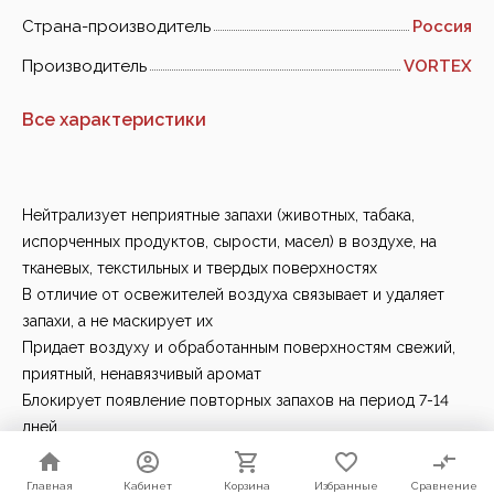
Страна-производитель
Россия
Производитель
VORTEX
Все характеристики
Нейтрализует неприятные запахи (животных, табака,
испорченных продуктов, сырости, масел) в воздухе, на
тканевых, текстильных и твердых поверхностях
В отличие от освежителей воздуха связывает и удаляет
запахи, а не маскирует их
Придает воздуху и обработанным поверхностям свежий,
приятный, ненавязчивый аромат
Блокирует появление повторных запахов на период 7-14
дней
Средство готово к применению.
Главная
Главная
Кабинет
Кабинет
Корзина
Корзина
Избранные
Избранные
Сравнение
Сравнение