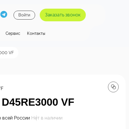
Заказать звонок
Войти
Сервис
Контакты
 давления
000 VF
ы высокого
Аппараты высокого
я без
давления с
 воды
нагревом воды
VF
 D45RE3000 VF
о всей России
Нет в наличии