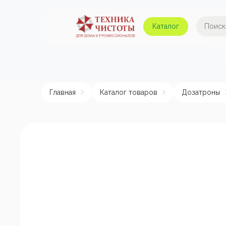
Каталог
Автомойки и аппараты
А
высокого давления
Главная
Каталог товаров
Дозатроны
Поломоечные машины
Авт
Пылесосы
Пенные насадки и
пеногенераторы
Пом
эле
Подметальные машины
Аппараты для
химчистки