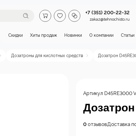
+7 (351) 200-22-32
zakaz@tehnochisto.ru
Скидки
Хиты продаж
Новинки
О компании
Статьи
втомойки и аппараты высокого
Дозатроны для кислотных средств
Дозатрон D45RE3
омойки бытовые
Автономные
Аппарат
аппараты высокого
давлени
давления
нагрева
Артикул
D45RE3000 
пы и
Стационарные
ктродвигатели
аппараты высокого
Дозатрон
давления
0
отзывов
Доставка п