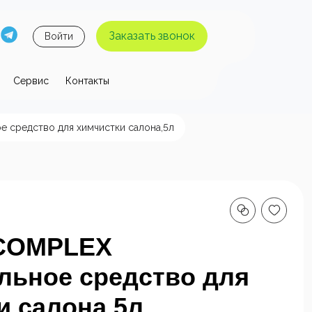
Заказать звонок
Войти
Сервис
Контакты
 давления
 средство для химчистки салона,5л
ы высокого
Аппараты высокого
я без
давления с
 воды
нагревом воды
ICOMPLEX
льное средство для
и салона,5л