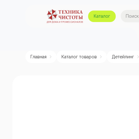
Каталог
Автомойки и аппараты
А
высокого давления
Главная
Каталог товаров
Детейлинг
Поломоечные машины
Авт
Пылесосы
Пенные насадки и
пеногенераторы
Пом
эле
Подметальные машины
Аппараты для
химчистки