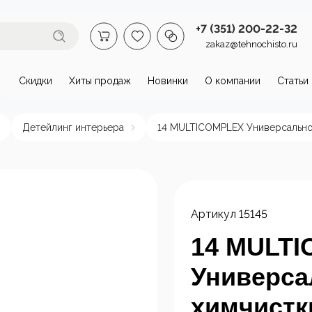
+7 (351) 200-22-32
zakaz@tehnochisto.ru
Скидки
Хиты продаж
Новинки
О компании
Статьи
втомойки и аппараты высокого
Детейлинг интерьера
14 MULTICOMPLEX Универсальное
омойки бытовые
Автономные
Аппарат
аппараты высокого
давлени
давления
нагрева
Артикул
15145
пы и
Стационарные
ктродвигатели
аппараты высокого
14 MULT
давления
Универса
химчистк