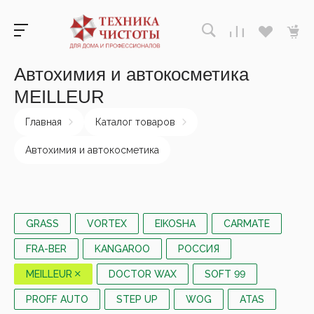
Автохимия и автокосметика
MEILLEUR
Главная
Каталог товаров
Автохимия и автокосметика
GRASS
VORTEX
EIKOSHA
CARMATE
FRA-BER
KANGAROO
РОССИЯ
MEILLEUR
DOCTOR WAX
SOFT 99
PROFF AUTO
STEP UP
WOG
ATAS