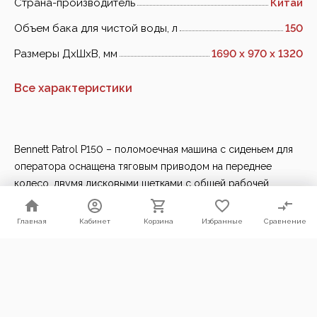
Страна-производитель
Китай
Объем бака для чистой воды, л
150
Размеры ДхШхВ, мм
1690 х 970 х 1320
Все характеристики
Bennett Patrol P150 – поломоечная машина с сиденьем для
оператора оснащена тяговым приводом на переднее
колесо, двумя дисковыми щетками с общей рабочей
шириной 860 мм. Оптимальное сочетание размеров
поломоечной машины и ёмкости АКБ позволяет
Главная
Главная
Кабинет
Кабинет
Корзина
Корзина
Избранные
Избранные
Сравнение
Сравнение
максимально эффективно использовать её при работе.
Мы используем файлы cookie. Продолжая пользоваться нашим
Производительность 6000 м2/ч и до 6 часов работы от
сайтом, Вы соглашаетесь с условиями их использования.
одного заряда аккумуляторов дают возможность
Согласен
оператору убирать более 10 000 м2 за смену.
Bennett Patrol P150 подходит для глубокой и