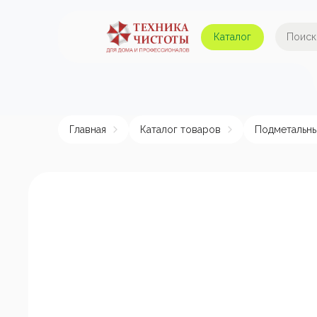
Каталог
Автомойки и аппараты
А
высокого давления
Главная
Каталог товаров
Подметальн
Поломоечные машины
Авт
Пылесосы
Пенные насадки и
пеногенераторы
Пом
эле
Подметальные машины
Аппараты для
химчистки