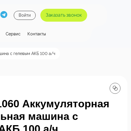
Заказать звонок
Войти
Сервис
Контакты
 давления
шина c гелевым АКБ 100 а/ч
ы высокого
Аппараты высокого
я без
давления с
 воды
нагревом воды
 1060 Аккумуляторная
ьная машина c
АКБ 100 а/ч