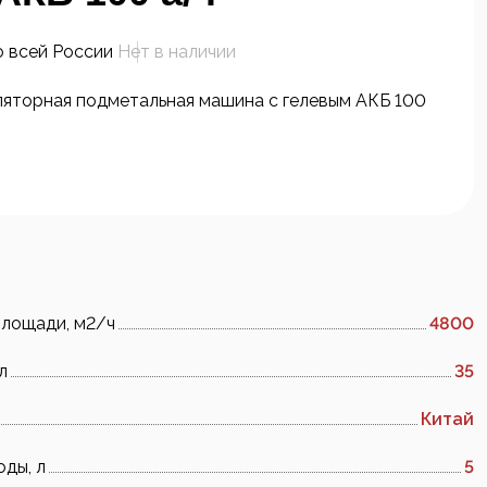
о всей России
Нет в наличии
ляторная подметальная машина c гелевым АКБ 100
площади, м2/ч
4800
л
35
Китай
оды, л
5