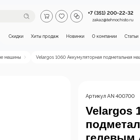
+7 (351) 200-22-32
zakaz@tehnochisto.ru
Скидки
Хиты продаж
Новинки
О компании
Статьи
втомойки и аппараты высокого
ые машины
Velargos 1060 Аккумуляторная подметальная ма
омойки бытовые
Автономные
Аппарат
аппараты высокого
давлени
давления
нагрева
Артикул
AN 400700
пы и
Стационарные
ктродвигатели
аппараты высокого
Velargos
давления
подметал
гелевым 