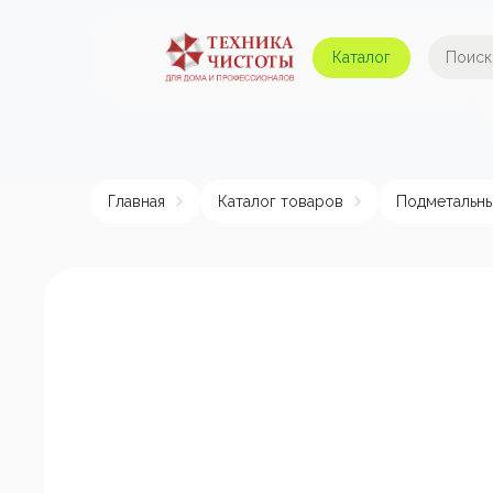
Каталог
Автомойки и аппараты
А
высокого давления
Главная
Каталог товаров
Подметальн
Поломоечные машины
Авт
Пылесосы
Пенные насадки и
пеногенераторы
Пом
эле
Подметальные машины
Аппараты для
химчистки