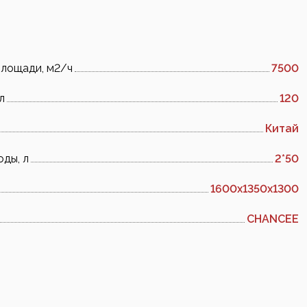
площади, м2/ч
7500
л
120
Китай
оды, л
2*50
1600x1350x1300
CHANCEE