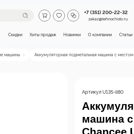
+7 (351) 200-22-32
zakaz@tehnochisto.ru
Скидки
Хиты продаж
Новинки
О компании
Статьи
втомойки и аппараты высокого
ые машины
Аккумуляторная подметальная машина с местом 
омойки бытовые
Автономные
Аппарат
аппараты высокого
давлени
давления
нагрева
Артикул
U135-li80
пы и
Стационарные
ктродвигатели
аппараты высокого
Аккумуля
давления
машина с
Chancee 