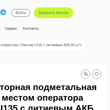
Заказать звонок
Войти
Сервис
Контакты
 давления
оператора Chancee U135 с литиевым АКБ 80 а/ч
ы высокого
Аппараты высокого
я без
давления с
 воды
нагревом воды
торная подметальная
 местом оператора
U135 с литиевым АКБ