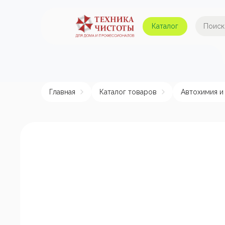
Каталог
Автомойки и аппараты
А
высокого давления
Главная
Каталог товаров
Автохимия и
Поломоечные машины
Авт
Пылесосы
Пенные насадки и
пеногенераторы
Пом
эле
Подметальные машины
Аппараты для
химчистки