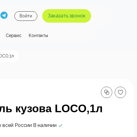
Заказать звонок
Войти
Сервис
Контакты
 давления
OCO,1л
ы высокого
Аппараты высокого
я без
давления с
 воды
нагревом воды
ль кузова LOCO,1л
о всей России
В наличии