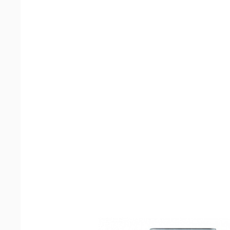
Распылители и
триггеры
Машинки для чистки
обуви и аппараты для
бахил
Грязезащитные и
противоскользящие
покрытия
Оборудование для
туалетных и ванных
комнат
Оборудование для
пищевой
промышленности
Аккумуляторы и
зарядные устройства
для поломоечных