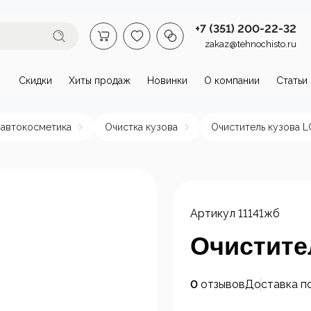
+7 (351) 200-22-32
zakaz@tehnochisto.ru
Скидки
Хиты продаж
Новинки
О компании
Статьи
втомойки и аппараты высокого
 автокосметика
Очистка кузова
Очиститель кузова L
омойки бытовые
Автономные
Аппарат
аппараты высокого
давлени
давления
нагрева
Артикул
11141жб
пы и
Стационарные
ктродвигатели
аппараты высокого
Очистите
давления
0
отзывов
Доставка п