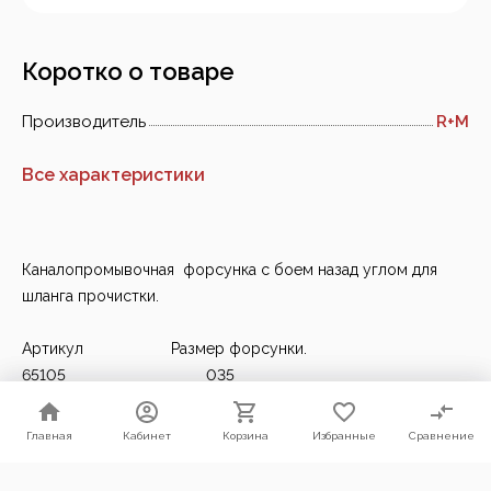
Коротко о товаре
Производитель
R+M
Все характеристики
Каналопромывочная форсунка с боем назад углом для
шланга прочистки.
Артикул Размер форсунки.
65105 035
65104 040
65100 045
Главная
Главная
Кабинет
Кабинет
Корзина
Корзина
Избранные
Избранные
Сравнение
Сравнение
65108 050
Мы используем файлы cookie. Продолжая пользоваться нашим
65116 055