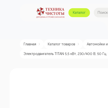
Каталог
Автомойки и аппараты
А
высокого давления
Главная
Каталог товаров
Автомойки и
Поломоечные машины
Авт
Электродвигатель TITAN 5,5 кВт, 230/400 В, 50 Гц,
Пылесосы
Пенные насадки и
пеногенераторы
Пом
эле
Подметальные машины
Аппараты для
химчистки