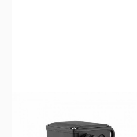
Распылители и
триггеры
Машинки для чистки
обуви и аппараты для
бахил
Грязезащитные и
противоскользящие
покрытия
Оборудование для
туалетных и ванных
комнат
Оборудование для
пищевой
промышленности
Аккумуляторы и
зарядные устройства
для поломоечных