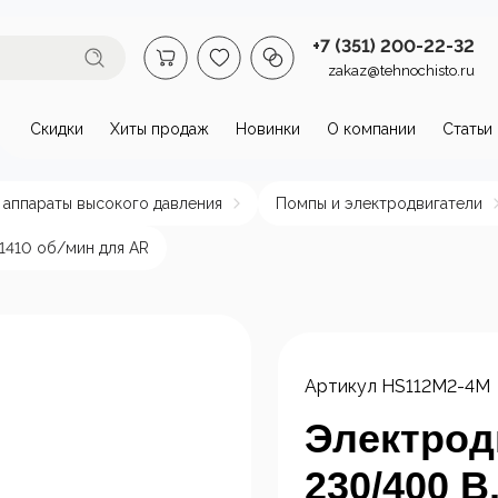
+7 (351) 200-22-32
zakaz@tehnochisto.ru
Скидки
Хиты продаж
Новинки
О компании
Статьи
втомойки и аппараты высокого
 аппараты высокого давления
Помпы и электродвигатели
омойки бытовые
Автономные
Аппарат
 1410 об/мин для AR
аппараты высокого
давлени
давления
нагрева
пы и
Стационарные
ктродвигатели
аппараты высокого
Артикул
HS112M2-4M
давления
Электродв
230/400 В