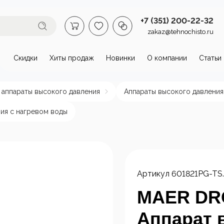
+7 (351) 200-22-32
zakaz@tehnochisto.ru
Скидки
Хиты продаж
Новинки
О компании
Статьи
втомойки и аппараты высокого
 аппараты высокого давления
Аппараты высокого давления
омойки бытовые
Автономные
Аппарат
ия с нагревом воды
аппараты высокого
давлени
давления
нагрева
пы и
Стационарные
ктродвигатели
аппараты высокого
Артикул
601821PG-TS
давления
MAER DRO
Аппарат 