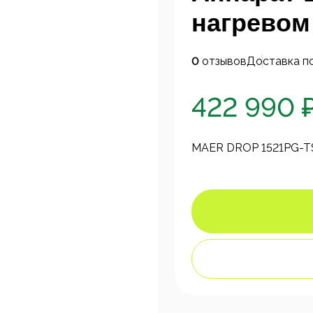
нагревом
0
отзывов
Доставка п
422 990 
MAER DROP 1521PG-TS