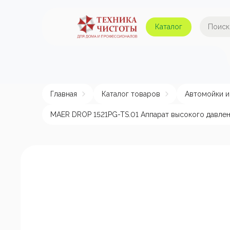
Каталог
Автомойки и аппараты
А
высокого давления
Главная
Каталог товаров
Автомойки и
Поломоечные машины
Авт
MAER DROP 1521PG-TS.01 Аппарат высокого давлен
Пылесосы
Пенные насадки и
пеногенераторы
Пом
эле
Подметальные машины
Аппараты для
химчистки