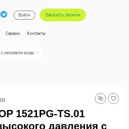
Заказать звонок
Войти
Сервис
Контакты
 давления
 с нагревом воды
ы высокого
Аппараты высокого
я без
давления с
 воды
нагревом воды
.01
P 1521PG-TS.01
высокого давления с