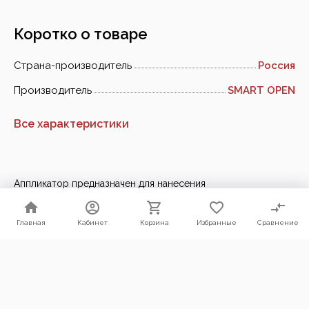
Коротко о товаре
Страна-производитель
Россия
Производитель
SMART OPEN
Все характеристики
Аппликатор предназначен для нанесения
очищающих,защитных и полирующих составов на кузов
автомобиля.
Главная
Главная
Кабинет
Кабинет
Корзина
Корзина
Избранные
Избранные
Сравнение
Сравнение
Мы используем файлы cookie. Продолжая пользоваться нашим
сайтом, Вы соглашаетесь с условиями их использования.
Согласен
Ранее вы смотрели