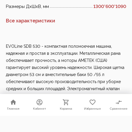
Размеры ДхШхВ, мм
1300*600*1090
Все характеристики
EVOLine SDB 530 - компактная поломоечная машина,
надежная и простая в эксплуатации. Металлическая рама
обеспечивает прочность, а моторы AMETEK (США)
гарантирует высокий уровень надежности. Широкая щетка
диаметром 53 см и вместительные баки 50 /55 л
обеспечивают высокую производительность при уборке
средних и больших площадей. Электромагнитный клапан
вместе с надёжным механическим краном подачи моющего
раствора сокращает потребление химии и предотвращает
Главная
Главная
Кабинет
Кабинет
Корзина
Корзина
Избранные
Избранные
Сравнение
Сравнение
непреднамеренный расход раствора. Раствор подается
только при работе щётки.
Мы используем файлы cookie. Продолжая пользоваться нашим
сайтом, Вы соглашаетесь с условиями их использования.
Комплектация:
Согласен