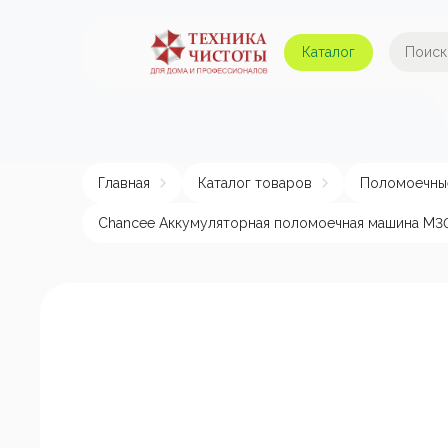
Каталог
Автомойки и аппараты
А
высокого давления
Главная
Каталог товаров
Поломоечны
Поломоечные машины
Авт
Chancee Аккумуляторная поломоечная машина M30
Пылесосы
Пенные насадки и
пеногенераторы
Пом
эле
Подметальные машины
Аппараты для
химчистки