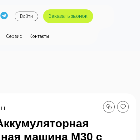
Заказать звонок
Войти
Сервис
Контакты
 давления
ы высокого
Аппараты высокого
я без
давления с
 воды
нагревом воды
LI
Аккумуляторная
ная машина M30 с