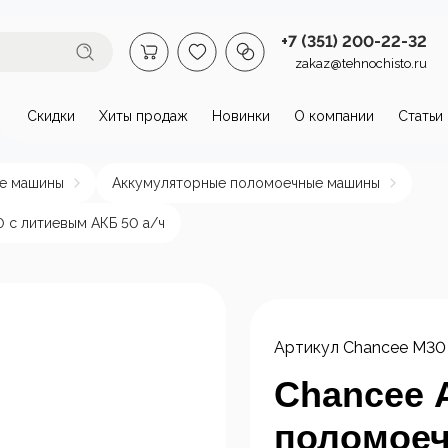
+7 (351) 200-22-32
zakaz@tehnochisto.ru
Скидки
Хиты продаж
Новинки
О компании
Статьи
втомойки и аппараты высокого
е машины
Аккумуляторные поломоечные машины
омойки бытовые
Автономные
Аппарат
 с литиевым АКБ 50 а/ч
аппараты высокого
давлени
давления
нагрева
пы и
Стационарные
ктродвигатели
аппараты высокого
Артикул
Chancee M30 
давления
Chancee 
поломоеч