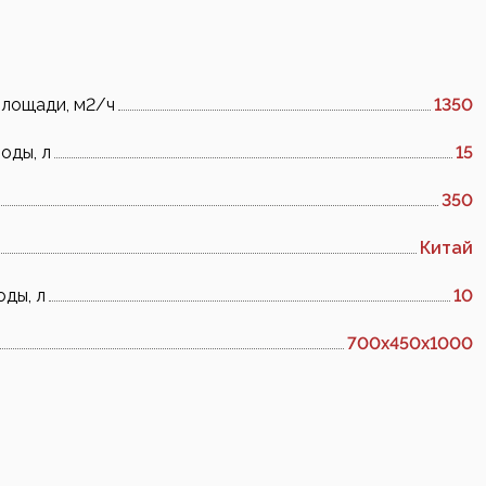
площади, м2/ч
1350
оды, л
15
350
Китай
оды, л
10
700x450x1000